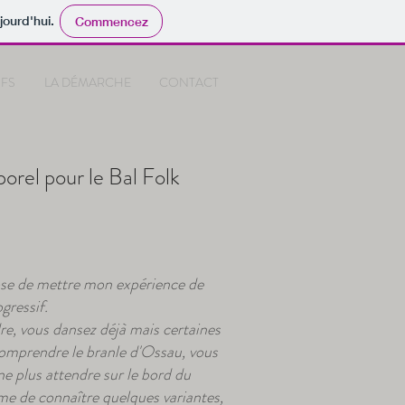
jourd'hui.
Commencez
IFS
LA DÉMARCHE
CONTACT
orel pour le Bal Folk
pose de mettre mon expérience de
gressif.
re, vous dansez déjà mais certaines
comprendre le branle d'Ossau, vous
ne plus attendre sur le bord du
me de connaître quelques variantes,