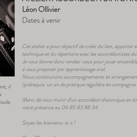
Léon Ollivier
Dates à venir
Cet atelier a pour objectif de créer du lien, apporter 
technique et du répertoire avec les accordéonistes du
Je vous donne donc rendez-vous pour jouer ensemble 
à vous proposer par apprentissage oral.
Nous construirons accompagnements et arrangements
(prérequis: un an de pratique régulière en compagnie
t, il
s
Merci de vous munir d'un accordéon diatonique en ton
oule,
votre présence au 06 85 83 88 34.
Soyez les bienvenu-e-s !