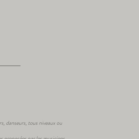
rs, danseurs, tous niveaux ou
ses proposées par les musiciens