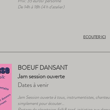
Prix: 35 euros/ personne
De 14h à 18h (4 h d'atelier)
ECOUTER ICI
BOEUF DANSANT
Jam session ouverte
Dates à venir
Jam Session ouverte à tous, instrumentistes, chanteu
simplement pour écouter...
Partage de répertoires folk& trad, initiation aux dan