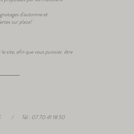
rignotages d'automne et
ertes sur place!
e site, afin que vous puissiez être
E
/
Tél : 07 70 41 18 50